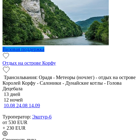
Визовая поддержка
Отдых на острове Корфу
Трансильвания: Орадя - Метеоры (ночлег) - отдых на острове
Королей Корфу - Салоники - Дунайские котлы - Голова
Децебала
13 дней
12 ночей
10.08
24.08
14.09
Туроператор:
Экотур-6
от 530
EUR
+ 230
EUR
Cтоимость тура