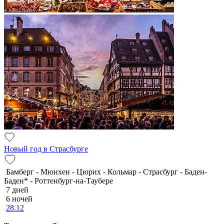
Новый год в Страсбурге
Бамберг - Мюнхен - Цюрих - Кольмар - Страсбург - Баден-
Баден* - Роттенбург-на-Таубере
7 дней
6 ночей
28.12