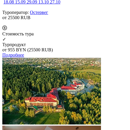
18.08
15.09
29.09
13.10
27.10
Туроператор:
Остервег
от 25500
RUB
Cтоимость тура
✓
Турпродукт
от 955
BYN
(25500 RUB)
Подробнее