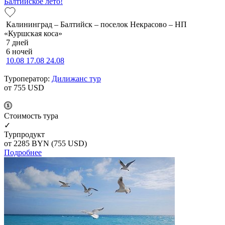
Балтийское лето!
Калининград – Балтийск – поселок Некрасово – НП
«Куршская коса»
7 дней
6 ночей
10.08
17.08
24.08
Туроператор:
Дилижанс тур
от 755
USD
Cтоимость тура
✓
Турпродукт
от 2285
BYN
(755 USD)
Подробнее