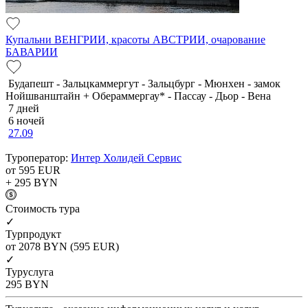
Купальни ВЕНГРИИ, красоты АВСТРИИ, очарование
БАВАРИИ
Будапешт - Зальцкаммергут - Зальцбург - Мюнхен - замок
Нойшванштайн + Обераммергау* - Пассау - Дьор - Вена
7 дней
6 ночей
27.09
Туроператор:
Интер Холидей Сервис
от 595
EUR
+ 295
BYN
Cтоимость тура
✓
Турпродукт
от 2078
BYN
(595 EUR)
✓
Туруслуга
295
BYN