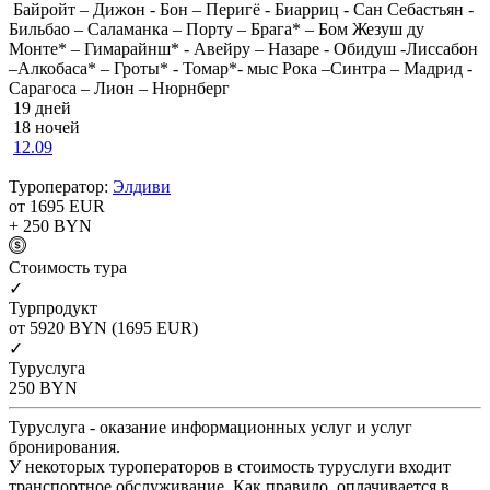
Байройт – Дижон - Бон – Перигё - Биарриц - Сан Себастьян -
Бильбао – Саламанка – Порту – Брага* – Бом Жезуш ду
Монте* – Гимарайнш* - Авейру – Назаре - Обидуш -Лиссабон
–Алкобаса* – Гроты* - Томар*- мыс Рока –Синтра – Мадрид -
Сарагоса – Лион – Нюрнберг
19 дней
18 ночей
12.09
Туроператор:
Элдиви
от 1695
EUR
+ 250
BYN
Cтоимость тура
✓
Турпродукт
от 5920
BYN
(1695 EUR)
✓
Туруслуга
250
BYN
Туруслуга - оказание информационных услуг и услуг
бронирования.
У некоторых туроператоров в стоимость туруслуги входит
транспортное обслуживание. Как правило, оплачивается в