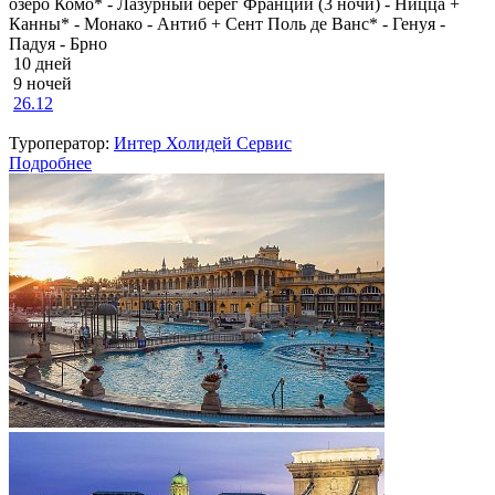
озеро Комо* - Лазурный берег Франции (3 ночи) - Ницца +
Канны* - Монако - Антиб + Сент Поль де Ванс* - Генуя -
Падуя - Брно
10 дней
9 ночей
26.12
Туроператор:
Интер Холидей Сервис
Подробнее