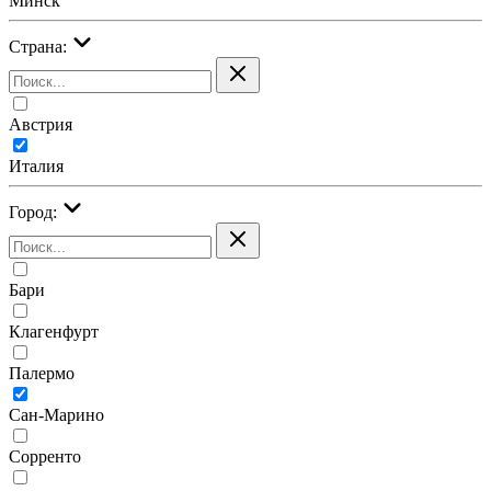
Минск
Страна:
Австрия
Италия
Город:
Бари
Клагенфурт
Палермо
Сан-Марино
Сорренто