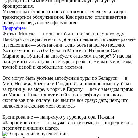
Туруслуга - оказание информационных услуг и услуг
бронирования.
У некоторых туроператоров в стоимость туруслуги входит
транспортное обслуживание. Как правило, оплачивается в
первую очередь после оформления.
Подробнее
Жить в Минске — не значит быть прикованным к городу.
Наоборот: отсюда легко и удобно отправляться в самые разные
путешествия — хоть на один день, хоть на целую неделю.
Хотите устроить себе Туры из Минска в Италию в Сан-
Марино на 16 дней на автобусе с отдыхом на море? У нас вы
найдёте только актуальные туры с реальными датами выезда,
точной ценой и свободными местами.
Это могут быть уютные автобусные туры по Беларуси — в
Мир, Несвиж, Брест или Гродно. Или полноценные путёвки
за границу: на море, в горы, в Европу — всё с выездом прямо
из Минска. Никаких «уточняйте по телефону», никаких
сюрпризов при оплате. Вы видите всё сразу: дату, цену, что
включено и сколько мест осталось.
Бронирование — напрямую у туроператора. Нажали
«Забронировать» — и вы уже в их системе, без посредников,
переплат и лишних шагов.