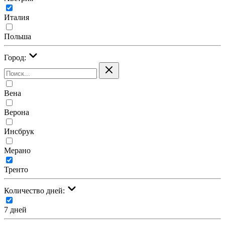
Италия
Польша
Город:
Вена
Верона
Инсбрук
Мерано
Тренто
Количество дней:
7 дней