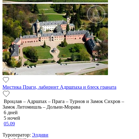
Мистика Праги, лабиринт Адршпаха и блеск граната
Вроцлав – Адршпах – Прага – Турнов и Замок Сихров –
Замок Литомишль – Дольни-Морава
6 дней
5 ночей
05.09
Туроператор:
Элдиви