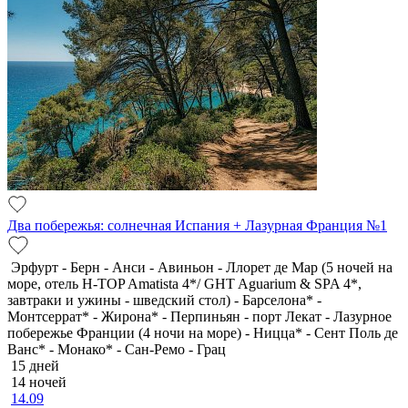
Два побережья: солнечная Испания + Лазурная Франция №1
Эрфурт - Берн - Анси - Авиньон - Ллорет де Мар (5 ночей на
море, отель H-TOP Amatista 4*/ GHT Aguarium & SPA 4*,
завтраки и ужины - шведский стол) - Барселона* -
Монтсеррат* - Жирона* - Перпиньян - порт Лекат - Лазурное
побережье Франции (4 ночи на море) - Ницца* - Сент Поль де
Ванс* - Монако* - Сан-Ремо - Грац
15 дней
14 ночей
14.09