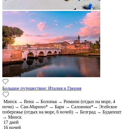
Большое путешествие: Италия и Греция
Минск → Вена → Болонья → Римини (отдых на море, 4
ночи) → Сан-Марино* → Бари → Салоники*→ Эгейское
побережье (отдых на море, 6 ночей) → Белград → Будапешт
→ Минск
17 дней
16 ночей