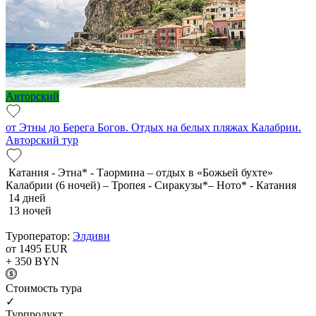
Авторский
от Этны до Берега Богов. Отдых на белых пляжах Калабрии.
Авторский тур
Катания - Этна* - Таормина – отдых в «Божьей бухте»
Калабрии (6 ночей) – Тропея - Сиракузы*– Ното* - Катания
14 дней
13 ночей
Туроператор:
Элдиви
от 1495
EUR
+ 350
BYN
Cтоимость тура
✓
Турпродукт