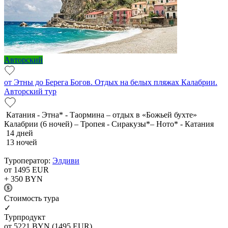
Авторский
от Этны до Берега Богов. Отдых на белых пляжах Калабрии.
Авторский тур
Катания - Этна* - Таормина – отдых в «Божьей бухте»
Калабрии (6 ночей) – Тропея - Сиракузы*– Ното* - Катания
14 дней
13 ночей
Туроператор:
Элдиви
от 1495
EUR
+ 350
BYN
Cтоимость тура
✓
Турпродукт
от 5221
BYN
(1495 EUR)