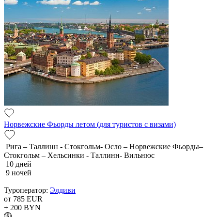
Норвежские Фьорды летом (для туристов с визами)
Рига – Таллинн - Стокгольм- Осло – Норвежские Фьорды–
Стокгольм – Хельсинки - Таллинн- Вильнюс
10 дней
9 ночей
Туроператор:
Элдиви
от 785
EUR
+ 200
BYN