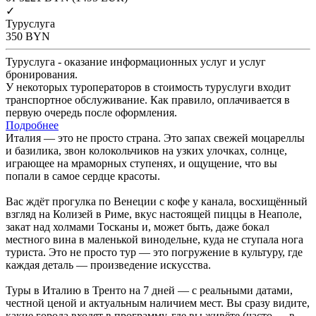
✓
Туруслуга
350
BYN
Туруслуга - оказание информационных услуг и услуг
бронирования.
У некоторых туроператоров в стоимость туруслуги входит
транспортное обслуживание. Как правило, оплачивается в
первую очередь после оформления.
Подробнее
Италия — это не просто страна. Это запах свежей моцареллы
и базилика, звон колокольчиков на узких улочках, солнце,
играющее на мраморных ступенях, и ощущение, что вы
попали в самое сердце красоты.
Вас ждёт прогулка по Венеции с кофе у канала, восхищённый
взгляд на Колизей в Риме, вкус настоящей пиццы в Неаполе,
закат над холмами Тосканы и, может быть, даже бокал
местного вина в маленькой винодельне, куда не ступала нога
туриста. Это не просто тур — это погружение в культуру, где
каждая деталь — произведение искусства.
Туры в Италию в Тренто на 7 дней — с реальными датами,
честной ценой и актуальным наличием мест. Вы сразу видите,
какие города входят в программу, где вы живёте (часто — в