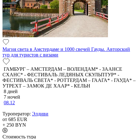
Магия света в Амстердаме и 1000 свечей Гауды. Авторский
тур для туристов с визами
ГАМБУРГ – АМСТЕРДАМ – ВОЛЕНДАМ* - ЗААНСЕ
СХАНС* - ФЕСТИВАЛЬ ЛЕДЯНЫХ СКУЛЬПТУР* -
ФЕСТИВАЛЬ СВЕТА* - РОТТЕРДАМ – ГААГА* - ГАУДА* –
УТРЕХТ – ЗАМОК ДЕ ХААР* - КЕЛЬН
8 дней
7 ночей
08.12
Туроператор:
Элдиви
от 685
EUR
+ 250
BYN
Cтоимость тура