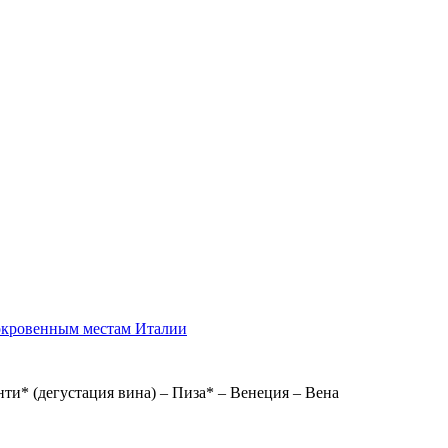
сокровенным местам Италии
нти* (дегустация вина) – Пиза* – Венеция – Вена