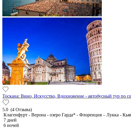
Тоскана: Вино, Искусство, Вдохновение - автобусный тур по 
5.0
(4 Отзыва)
Клагенфурт - Верона - озеро Гарда* - Флоренция – Лукка - Кья
7 дней
6 ночей