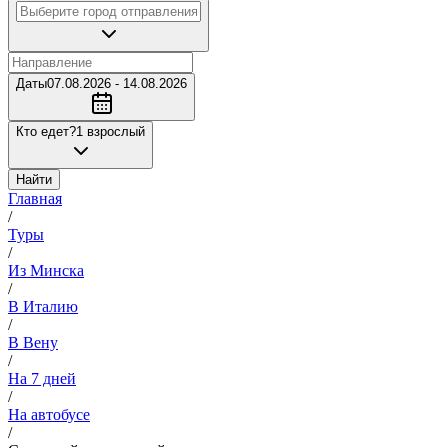
Даты
07.08.2026 - 14.08.2026
Кто едет?
1 взрослый
Найти
Главная
/
Туры
/
Из Минска
/
В Италию
/
В Вену
/
На 7 дней
/
На автобусе
/