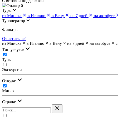
С визовой поддержкой
6
Туры
из Минска
в Италию
в Вену
на 7 дней
на автобусе
Туроператор
Фильтры
Очистить всё
из Минска
в Италию
в Вену
на 7 дней
на автобусе
с
Тип услуги:
Туры
Экскурсии
Откуда:
Минск
Страна: