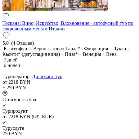
Тоскана: Вино, Искусство, Вдохновение - автобусный тур по
сокровенным местам Италии
5.0
(4 Отзыва)
Клагенфурт - Верона - озеро Гарда* - Флоренция – Лукка -
Кьянти* (дегустация вина) – Пиза* – Венеция – Вена
7 дней
6 ночей
Туроператор:
Дилижанс тур
от 2218
BYN
+ 250
BYN
Cтоимость тура
✓
Турпродукт
от 2218
BYN
(635 EUR)
✓
Туруслуга
250
BYN