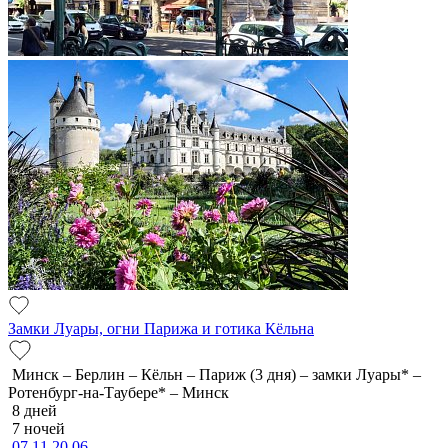
Замки Луары, огни Парижа и готика Кёльна
Минск – Берлин – Кёльн – Париж (3 дня) – замки Луары* –
Ротенбург-на-Таубере* – Минск
8 дней
7 ночей
07.11
20.06