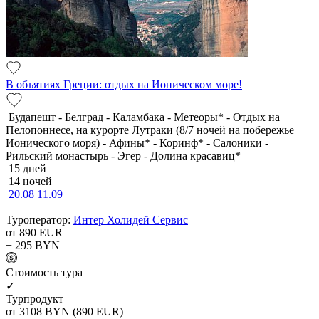
В объятиях Греции: отдых на Ионическом море!
Будапешт - Белград - Каламбака - Метеоры* - Отдых на
Пелопоннесе, на курорте Лутраки (8/7 ночей на побережье
Ионического моря) - Афины* - Коринф* - Салоники -
Рильский монастырь - Эгер - Долина красавиц*
15 дней
14 ночей
20.08
11.09
Туроператор:
Интер Холидей Сервис
от 890
EUR
+ 295
BYN
Cтоимость тура
✓
Турпродукт
от 3108
BYN
(890 EUR)