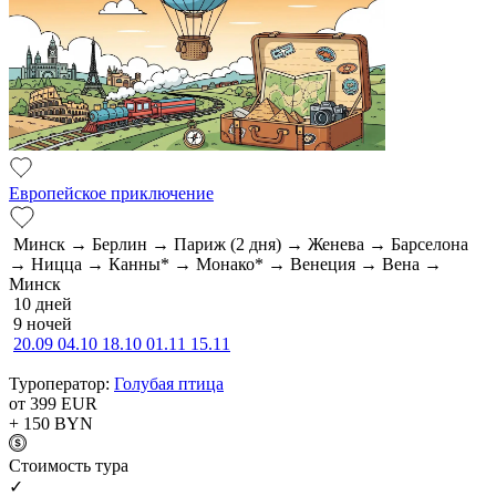
Европейское приключение
Минск → Берлин → Париж (2 дня) → Женева → Барселона
→ Ницца → Канны* → Монако* → Венеция → Вена →
Минск
10 дней
9 ночей
20.09
04.10
18.10
01.11
15.11
Туроператор:
Голубая птица
от 399
EUR
+ 150
BYN
Cтоимость тура
✓