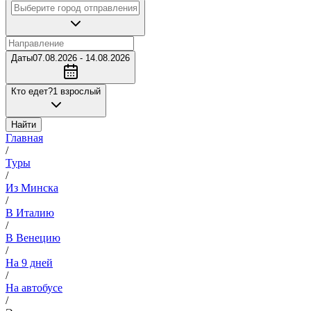
Даты
07.08.2026 - 14.08.2026
Кто едет?
1 взрослый
Найти
Главная
/
Туры
/
Из Минска
/
В Италию
/
В Венецию
/
На 9 дней
/
На автобусе
/