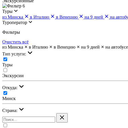
Экскурсионные
6
Туры
из Минска
в Италию
в Венецию
на 9 дней
на автоб
Туроператор
Фильтры
Очистить всё
из Минска
в Италию
в Венецию
на 9 дней
на автобусе
Тип услуги:
Туры
Экскурсии
Откуда:
Минск
Страна: