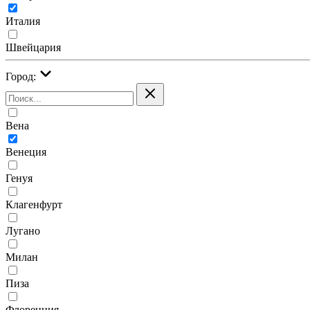
Италия
Швейцария
Город:
Вена
Венеция
Генуя
Клагенфурт
Лугано
Милан
Пиза
Флоренция