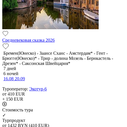
Средневековая сказка 2026
Бремен(Юнеско) - Заансе Сханс - Амстердам* - Гент -
Брюгге(Юнеско)* - Трир - долина Мозель - Бернкастель -
Дрезен* - Саксонская Швейцария*
7 дней
6 ночей
16.08
20.09
Туроператор:
Экотур-6
от 410
EUR
+ 150
EUR
Cтоимость тура
✓
Турпродукт
от 1432
BYN
(410 EUR)