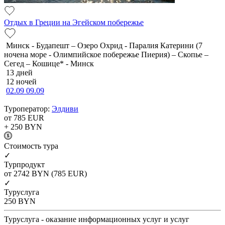
Отдых в Греции на Эгейском побережье
Минск - Будапешт – Озеро Охрид - Паралия Катерини (7
ночена море - Олимпийское побережье Пиерия) – Скопье –
Сегед – Кошице* - Минск
13 дней
12 ночей
02.09
09.09
Туроператор:
Элдиви
от 785
EUR
+ 250
BYN
Cтоимость тура
✓
Турпродукт
от 2742
BYN
(785 EUR)
✓
Туруслуга
250
BYN
Туруслуга - оказание информационных услуг и услуг