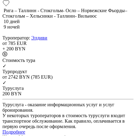
Рига – Таллинн - Стокгольм- Осло – Норвежские Фьорды–
Стокгольм – Хельсинки - Таллинн- Вильнюс
10 дней
9 ночей
Туроператор:
Элдиви
от 785
EUR
+ 200
BYN
Cтоимость тура
✓
Турпродукт
от 2742
BYN
(785 EUR)
✓
Туруслуга
200
BYN
Туруслуга - оказание информационных услуг и услуг
бронирования.
У некоторых туроператоров в стоимость туруслуги входит
транспортное обслуживание. Как правило, оплачивается в
первую очередь после оформления.
Подробнее