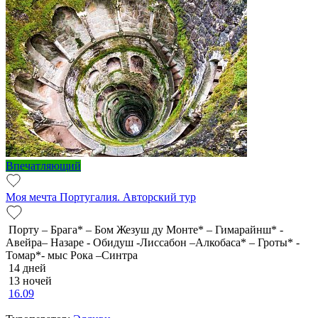
Впечатляющий
Моя мечта Португалия. Авторский тур
Порту – Брага* – Бом Жезуш ду Монте* – Гимарайнш* -
Авейра– Назаре - Обидуш -Лиссабон –Алкобаса* – Гроты* -
Томар*- мыс Рока –Синтра
14 дней
13 ночей
16.09