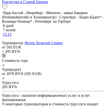
Рождество в Старой Европе
Парк Бастай - Нюрнберг - Мюнхен - замки Баварии
(Нойшвайштайн и Хоэншвангау) - Страсбург - Баден-Баден* -
Кольмар+Риквир* - Ротенбург на Таубере
8 дней
7 ночей
13.12
Туроператор:
Интер Холидей Сервис
от 595
EUR
+ 295
BYN
Cтоимость тура
✓
Турпродукт
от 2078
BYN
(595 EUR)
✓
Туруслуга
295
BYN
Туруслуга - оказание информационных услуг и услуг
бронирования.
У некоторых туроператоров в стоимость туруслуги входит