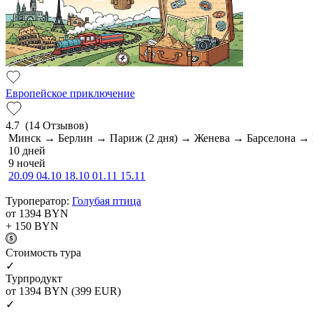
Европейское приключение
4.7
(14 Отзывов)
Минск → Берлин → Париж (2 дня) → Женева → Барселона 
10 дней
9 ночей
20.09
04.10
18.10
01.11
15.11
Туроператор:
Голубая птица
от 1394
BYN
+ 150
BYN
Cтоимость тура
✓
Турпродукт
от 1394
BYN
(399 EUR)
✓