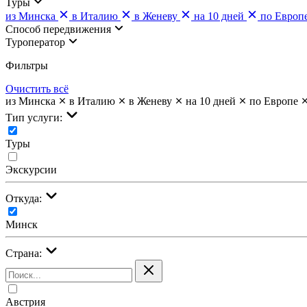
Туры
из Минска
в Италию
в Женеву
на 10 дней
по Европ
Cпособ передвижения
Туроператор
Фильтры
Очистить всё
из Минска
в Италию
в Женеву
на 10 дней
по Европе
Тип услуги:
Туры
Экскурсии
Откуда:
Минск
Страна:
Австрия