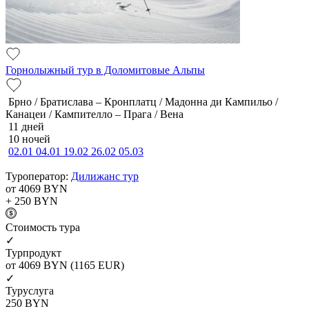
Горнолыжный тур в Доломитовые Альпы
Брно / Братислава – Кронплатц / Мадонна ди Кампильо /
Канацеи / Кампителло – Прага / Вена
11 дней
10 ночей
02.01
04.01
19.02
26.02
05.03
Туроператор:
Дилижанс тур
от 4069
BYN
+ 250
BYN
Cтоимость тура
✓
Турпродукт
от 4069
BYN
(1165 EUR)
✓
Туруслуга
250
BYN