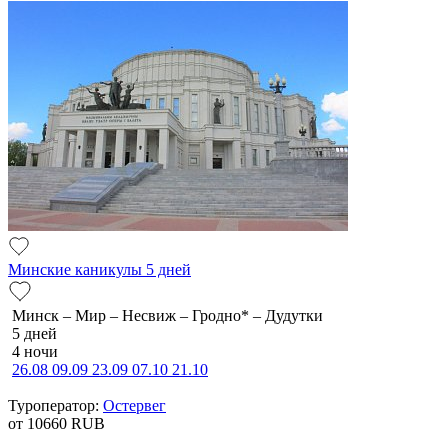
Минские каникулы 5 дней
Минск – Мир – Несвиж – Гродно* – Дудутки
5 дней
4 ночи
26.08
09.09
23.09
07.10
21.10
Туроператор:
Остервег
от 10660
RUB