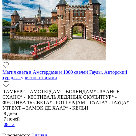
Магия света в Амстердаме и 1000 свечей Гауды. Авторский
тур для туристов с визами
ГАМБУРГ – АМСТЕРДАМ – ВОЛЕНДАМ* - ЗААНСЕ
СХАНС* - ФЕСТИВАЛЬ ЛЕДЯНЫХ СКУЛЬПТУР* -
ФЕСТИВАЛЬ СВЕТА* - РОТТЕРДАМ – ГААГА* - ГАУДА* –
УТРЕХТ – ЗАМОК ДЕ ХААР* - КЕЛЬН
8 дней
7 ночей
08.12
Туроператор:
Элдиви