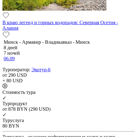
В краю легенд и горных водопадов: Северная Осетия -
Алания
Минск - Армавир - Владикавказ - Минск
8 дней
7 ночей
06.09
Туроператор:
Экотур-6
от 290
USD
+ 80
USD
Cтоимость тура
✓
Турпродукт
от 878
BYN
(290 USD)
✓
Туруслуга
80
BYN
Туруслуга - оказание информационных услуг и услуг