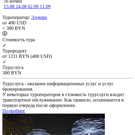
16 ночей
15.08
24.08
02.09
11.09
Туроператор:
Элдиви
от 400
USD
+ 300
BYN
Cтоимость тура
✓
Турпродукт
от 1211
BYN
(400 USD)
✓
Туруслуга
300
BYN
Туруслуга - оказание информационных услуг и услуг
бронирования.
У некоторых туроператоров в стоимость туруслуги входит
транспортное обслуживание. Как правило, оплачивается в
первую очередь после оформления.
Подробнее