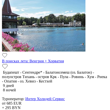
В поисках лета: Венгрия + Хорватия
Будапешт - Сентендре* - Балатонсемеш (оз. Балатон) -
полуостров Тихань - остров Крк - Пула - Ровинь - Хум - Риека
- Опатия - оз. Хевиз - Кестхей
9 дней
8 ночей
Туроператор:
Интер Холидей Сервис
от 685
EUR
+ 295
BYN