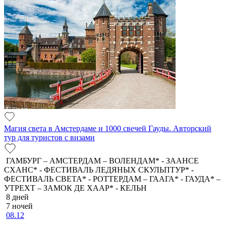
Магия света в Амстердаме и 1000 свечей Гауды. Авторский
тур для туристов с визами
ГАМБУРГ – АМСТЕРДАМ – ВОЛЕНДАМ* - ЗААНСЕ
СХАНС* - ФЕСТИВАЛЬ ЛЕДЯНЫХ СКУЛЬПТУР* -
ФЕСТИВАЛЬ СВЕТА* - РОТТЕРДАМ – ГААГА* - ГАУДА* –
УТРЕХТ – ЗАМОК ДЕ ХААР* - КЕЛЬН
8 дней
7 ночей
08.12