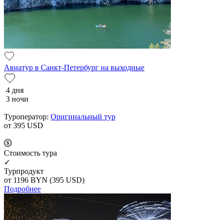
Авиатур в Санкт-Петербург на выходные
4 дня
3 ночи
Туроператор:
Оригинальный тур
от 395
USD
Cтоимость тура
✓
Турпродукт
от 1196
BYN
(395 USD)
Подробнее