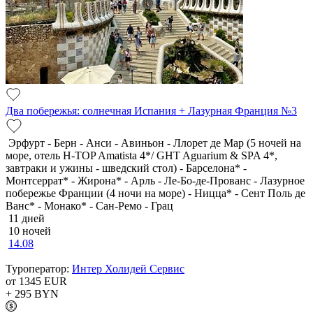
Два побережья: солнечная Испания + Лазурная Франция №3
Эрфурт - Берн - Анси - Авиньон - Ллорет де Мар (5 ночей на
море, отель H-TOP Amatista 4*/ GHT Aguarium & SPA 4*,
завтраки и ужины - шведский стол) - Барселона* -
Монтсеррат* - Жирона* - Арль - Ле-Бо-де-Прованс - Лазурное
побережье Франции (4 ночи на море) - Ницца* - Сент Поль де
Ванс* - Монако* - Сан-Ремо - Грац
11 дней
10 ночей
14.08
Туроператор:
Интер Холидей Сервис
от 1345
EUR
+ 295
BYN