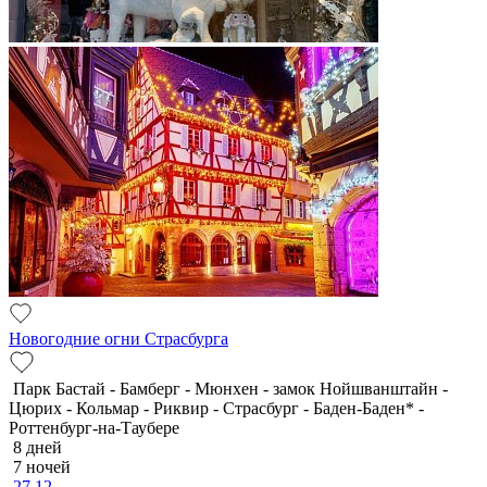
Новогодние огни Страсбурга
Парк Бастай - Бамберг - Мюнхен - замок Нойшванштайн -
Цюрих - Кольмар - Риквир - Страсбург - Баден-Баден* -
Роттенбург-на-Таубере
8 дней
7 ночей
27.12