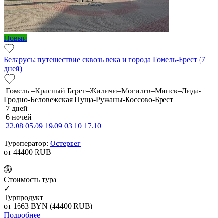
Новый
Беларусь: путешествие сквозь века и города Гомель-Брест (7
дней)
Гомель –Красный Берег–Жиличи–Могилев–Минск–Лида-
Гродно-Беловежская Пуща-Ружаны-Коссово-Брест
7 дней
6 ночей
22.08
05.09
19.09
03.10
17.10
Туроператор:
Остервег
от 44400
RUB
Cтоимость тура
✓
Турпродукт
от 1663
BYN
(44400 RUB)
Подробнее