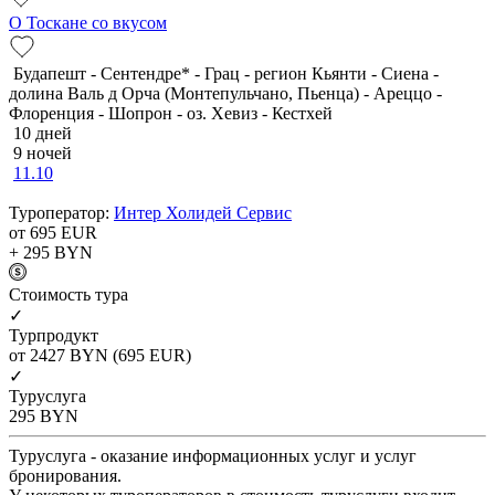
О Тоскане со вкусом
Будапешт - Сентендре* - Грац - регион Кьянти - Сиена -
долина Валь д Орча (Монтепульчано, Пьенца) - Ареццо -
Флоренция - Шопрон - оз. Хевиз - Кестхей
10 дней
9 ночей
11.10
Туроператор:
Интер Холидей Сервис
от 695
EUR
+ 295
BYN
Cтоимость тура
✓
Турпродукт
от 2427
BYN
(695 EUR)
✓
Туруслуга
295
BYN
Туруслуга - оказание информационных услуг и услуг
бронирования.