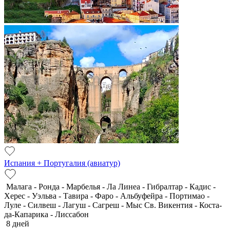
Испания + Португалия (авиатур)
Малага - Ронда - Марбелья - Ла Линеа - Гибралтар - Кадис -
Херес - Уэльва - Тавира - Фаро - Альбуфейра - Портимао -
Луле - Силвеш - Лагуш - Сагреш - Мыс Св. Викентия - Коста-
да-Капарика - Лиссабон
8 дней