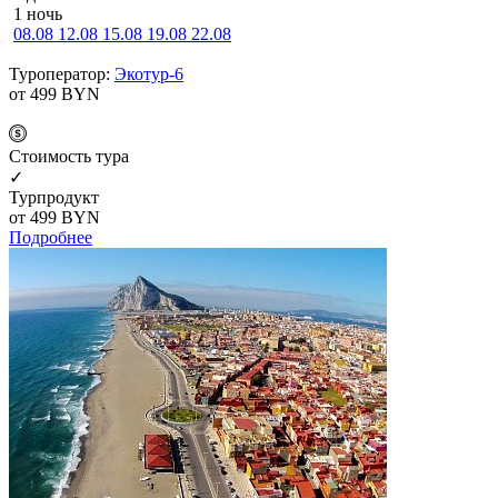
1 ночь
08.08
12.08
15.08
19.08
22.08
Туроператор:
Экотур-6
от 499
BYN
Cтоимость тура
✓
Турпродукт
от 499
BYN
Подробнее