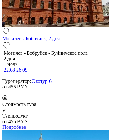
Могилёв - Бобруйск, 2 дня
Мо­ги­лев - Бобруйск - Буй­нич­ское по­ле
2 дня
1 ночь
22.08
26.09
Туроператор:
Экотур-6
от 455
BYN
Cтоимость тура
✓
Турпродукт
от 455
BYN
Подробнее