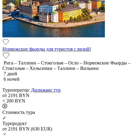
Норвежские фьорды для туристов с визой!
Рига – Таллинн – Стокгольм – Осло – Норвежские Фьорды –
Стокгольм – Хельсинки – Таллинн – Вильнюс
7 дней
6 ночей
Туроператор:
Дилижанс тур
от 2191
BYN
+ 200
BYN
Cтоимость тура
✓
Турпродукт
от 2191
BYN
(630 EUR)
✓