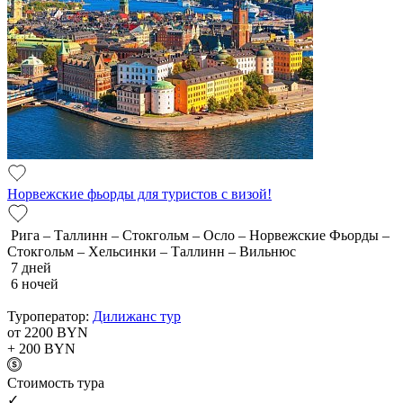
Норвежские фьорды для туристов с визой!
Рига – Таллинн – Стокгольм – Осло – Норвежские Фьорды –
Стокгольм – Хельсинки – Таллинн – Вильнюс
7 дней
6 ночей
Туроператор:
Дилижанс тур
от 2200
BYN
+ 200
BYN
Cтоимость тура
✓