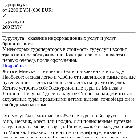
Турпродукт
от 2200
BYN
(630 EUR)
✓
Туруслуга
200
BYN
Туруслуга - оказание информационных услуг и услуг
бронирования.
У некоторых туроператоров в стоимость туруслуги входит
транспортное обслуживание. Как правило, оплачивается в
первую очередь после оформления.
Подробнее
Жить в Минске — не значит быть прикованным к городу.
Наоборот: отсюда легко и удобно отправляться в самые разные
путешествия — хоть на один день, хоть на целую неделю.
Хотите устроить себе Экскурсионные туры из Минска в
Латвию в Ригу на 7 дней на круизе? У нас вы найдёте только
актуальные туры с реальными датами выезда, точной ценой и
свободными местами.
Это могут быть уютные автобусные туры по Беларуси — в
Мир, Несвиж, Брест или Гродно. Или полноценные путёвки
за границу: на море, в горы, в Европу — всё с выездом прямо
из Минска. Никаких «уточняйте по телефону», никаких
сюрпризов при оплате. Вы видите всё сразу: дату, цену, что