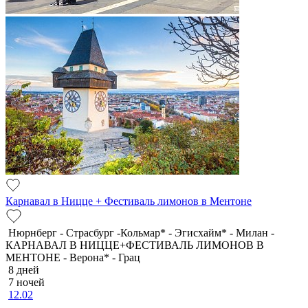
Карнавал в Ницце + Фестиваль лимонов в Ментоне
Нюрнберг - Страсбург -Кольмар* - Эгисхайм* - Милан -
КАРНАВАЛ В НИЦЦЕ+ФЕСТИВАЛЬ ЛИМОНОВ В
МЕНТОНЕ - Верона* - Грац
8 дней
7 ночей
12.02