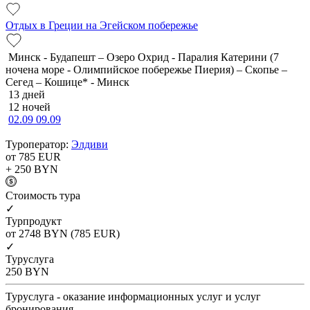
Отдых в Греции на Эгейском побережье
Минск - Будапешт – Озеро Охрид - Паралия Катерини (7
ночена море - Олимпийское побережье Пиерия) – Скопье –
Сегед – Кошице* - Минск
13 дней
12 ночей
02.09
09.09
Туроператор:
Элдиви
от 785
EUR
+ 250
BYN
Cтоимость тура
✓
Турпродукт
от 2748
BYN
(785 EUR)
✓
Туруслуга
250
BYN
Туруслуга - оказание информационных услуг и услуг
бронирования.