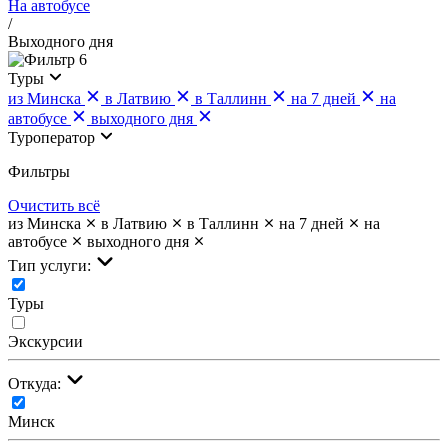
На автобусе
/
Выходного дня
6
Туры
из Минска
в Латвию
в Таллинн
на 7 дней
на
автобусе
выходного дня
Туроператор
Фильтры
Очистить всё
из Минска
в Латвию
в Таллинн
на 7 дней
на
автобусе
выходного дня
Тип услуги:
Туры
Экскурсии
Откуда:
Минск