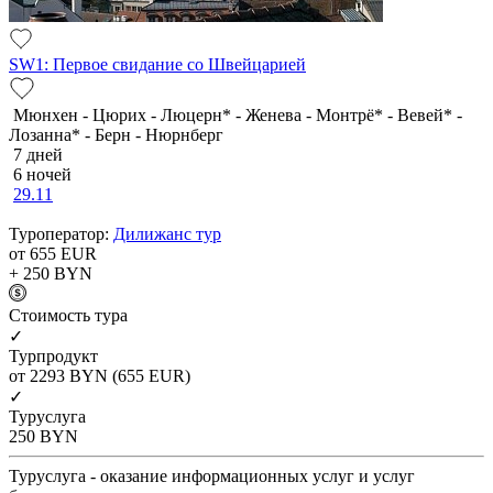
SW1: Первое свидание со Швейцарией
Мюнхен - Цюрих - Люцерн* - Женева - Монтрё* - Вевей* -
Лозанна* - Берн - Нюрнберг
7 дней
6 ночей
29.11
Туроператор:
Дилижанс тур
от 655
EUR
+ 250
BYN
Cтоимость тура
✓
Турпродукт
от 2293
BYN
(655 EUR)
✓
Туруслуга
250
BYN
Туруслуга - оказание информационных услуг и услуг