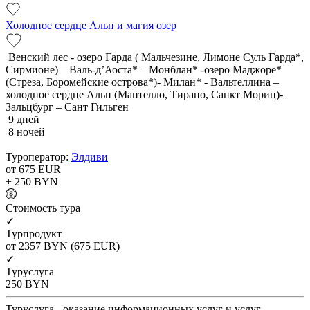
Холодное сердце Альп и магия озер
Венский лес - озеро Гарда ( Мальчезине, Лимоне Суль Гарда*,
Сирмионе) – Валь-д’Аоста* – Монблан* -озеро Маджоре*
(Стреза, Боромейские острова*)- Милан* - Вальтеллина –
холодное сердце Альп (Мантелло, Тирано, Санкт Мориц)-
Зальцбург – Сант Гильген
9 дней
8 ночей
Туроператор:
Элдиви
от 675
EUR
+ 250
BYN
Cтоимость тура
✓
Турпродукт
от 2357
BYN
(675 EUR)
✓
Туруслуга
250
BYN
Туруслуга - оказание информационных услуг и услуг