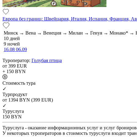
Европа без границ: Швейцария, Италия, Испания, Франция, А
Минск → Вена → Венеция → Милан → Генуя → Монако* → 
10 дней
9 ночей
16.08
06.09
Туроператор:
Голубая птица
от 399
EUR
+ 150
BYN
Cтоимость тура
✓
Турпродукт
от 1394
BYN
(399 EUR)
✓
Туруслуга
150
BYN
Туруслуга - оказание информационных услуг и услуг брониров
У некоторых туроператоров в стоимость туруслуги входит тран