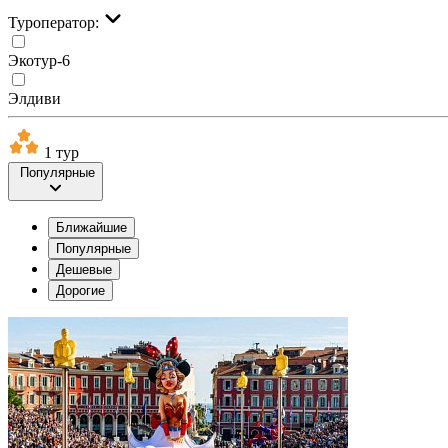
Туроператор:
Экотур-6
Элдиви
1 тур
Популярные
Ближайшие
Популярные
Дешевые
Дорогие