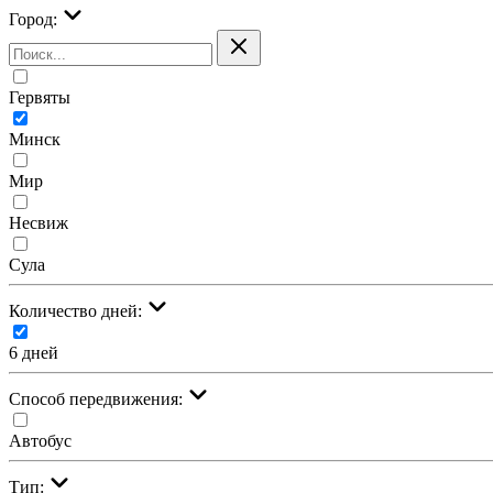
Город:
Гервяты
Минск
Мир
Несвиж
Сула
Количество дней:
6 дней
Cпособ передвижения:
Автобус
Тип: