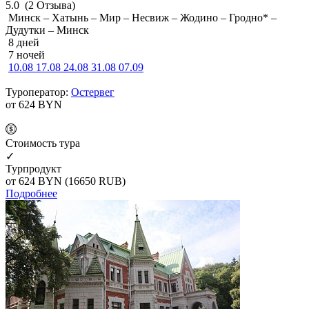
5.0
(2 Отзыва)
Минск – Хатынь – Мир – Несвиж – Жодино – Гродно* –
Дудутки – Минск
8 дней
7 ночей
10.08
17.08
24.08
31.08
07.09
Туроператор:
Остервег
от 624
BYN
Cтоимость тура
✓
Турпродукт
от 624
BYN
(16650 RUB)
Подробнее