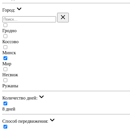
Город:
Гродно
Коссово
Минск
Мир
Несвиж
Ружаны
Количество дней:
8 дней
Cпособ передвижения: