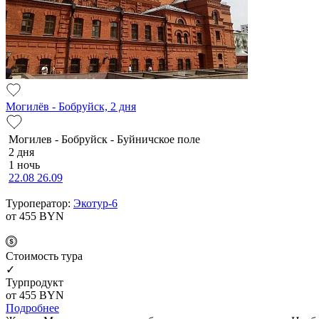
Могилёв - Бобруйск, 2 дня
Мо­ги­лев - Бобруйск - Буй­нич­ское по­ле
2 дня
1 ночь
22.08
26.09
Туроператор:
Экотур-6
от 455
BYN
Cтоимость тура
✓
Турпродукт
от 455
BYN
Подробнее