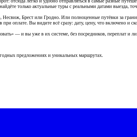
от: отсюда легко и удобно отправляться в самые разные путеше
 найдёте только актуальные туры с реальными датами выезда, т
Несвиж, Брест или Гродно. Или полноценные путёвки за границу
ри оплате. Вы видите всё сразу: дату, цену, что включено и ско
ать» — и вы уже в их системе, без посредников, переплат и л
ыгодных предложениях и уникальных маршрутах.