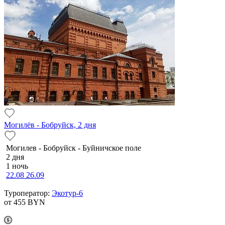
Могилёв - Бобруйск, 2 дня
Мо­ги­лев - Бобруйск - Буй­нич­ское по­ле
2 дня
1 ночь
22.08
26.09
Туроператор:
Экотур-6
от 455
BYN