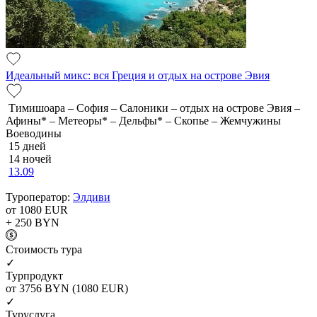
Идеальный микс: вся Греция и отдых на острове Эвия
Тимишоара – София – Салоники – отдых на острове Эвия –
Афины* – Метеоры* – Дельфы* – Скопье – Жемчужины
Воеводины
15 дней
14 ночей
13.09
Туроператор:
Элдиви
от 1080
EUR
+ 250
BYN
Cтоимость тура
✓
Турпродукт
от 3756
BYN
(1080 EUR)
✓
Туруслуга