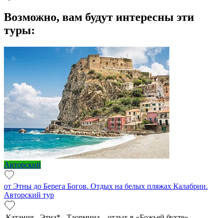
Возможно, вам будут интересны эти
туры:
Авторский
от Этны до Берега Богов. Отдых на белых пляжах Калабрии.
Авторский тур
Катания - Этна* - Таормина – отдых в «Божьей бухте»