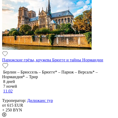
Парижские грёзы, кружева Брюгге и тайны Нормандии
Берлин – Брюссель – Брюгге* – Париж – Версаль* –
Нормандия* – Трир
8 дней
7 ночей
11.02
Туроператор:
Дилижанс тур
от 615
EUR
+ 250
BYN