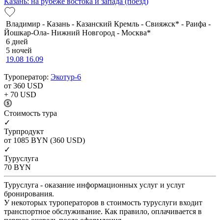
Казань: на рубеже востока и запада (поезд)
Владимир - Казань - Казанский Кремль - Свияжск* - Раифа -
Йошкар-Ола- Нижний Новгород - Москва*
6 дней
5 ночей
19.08
16.09
Туроператор:
Экотур-6
от 360
USD
+ 70
USD
Cтоимость тура
✓
Турпродукт
от 1085
BYN
(360 USD)
✓
Туруслуга
70
BYN
Туруслуга - оказание информационных услуг и услуг
бронирования.
У некоторых туроператоров в стоимость туруслуги входит
транспортное обслуживание. Как правило, оплачивается в