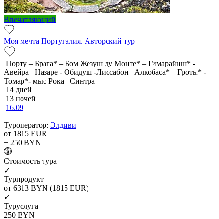
Впечатляющий
Моя мечта Португалия. Авторский тур
Порту – Брага* – Бом Жезуш ду Монте* – Гимарайнш* -
Авейра– Назаре - Обидуш -Лиссабон –Алкобаса* – Гроты* -
Томар*- мыс Рока –Синтра
14 дней
13 ночей
16.09
Туроператор:
Элдиви
от 1815
EUR
+ 250
BYN
Cтоимость тура
✓
Турпродукт
от 6313
BYN
(1815 EUR)
✓
Туруслуга
250
BYN