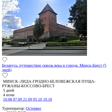
Беларусь: путешествие сквозь века и города. Минск-Брест (5
дней)
МИНСК–ЛИДА-ГРОДНО-БЕЛОВЕЖСКАЯ ПУЩА-
РУЖАНЫ-КОССОВО-БРЕСТ
5 дней
4 ночи
10.08
07.09
21.09
05.10
19.10
Туроператор:
Остервег