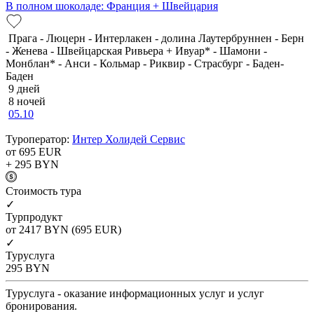
В полном шоколаде: Франция + Швейцария
Прага - Люцерн - Интерлакен - долина Лаутербруннен - Берн
- Женева - Швейцарская Ривьера + Ивуар* - Шамони -
Монблан* - Анси - Кольмар - Риквир - Страсбург - Баден-
Баден
9 дней
8 ночей
05.10
Туроператор:
Интер Холидей Сервис
от 695
EUR
+ 295
BYN
Cтоимость тура
✓
Турпродукт
от 2417
BYN
(695 EUR)
✓
Туруслуга
295
BYN
Туруслуга - оказание информационных услуг и услуг
бронирования.