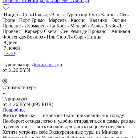
Прованс от Ниццы до Марселя. Авиатур
Ницца – Сен-Поль-де-Ванс - Турет сюр Луп - Канны - Сен-
Тропе - Порт-Гримо - Марсель - Кассис - Каланки - Экс-ан-
Прованс - Лурмарен - Ла Кост - Менерб - Арль- Ле-Бо-Де
Прованс - Карьеры Света - Сен-Реми де Прованс – Авиньон -
Фонтен-де-Воклюз - Иль Сюр Ля Сорг- Ницца
8 дней
7 ночей
13.10
Туроператор:
Дилижанс тур
от 3126
BYN
Cтоимость тура
✓
Турпродукт
от 3126
BYN
(895 EUR)
Подробнее
Жить в Минске — не значит быть прикованным к городу.
Наоборот: отсюда легко и удобно отправляться в самые разные
путешествия — хоть на один день, хоть на целую неделю.
Хотите устроить себе Экскурсионные туры из Минска в
Ниццу на 8 дней? У нас вы найдёте только актуальные туры с