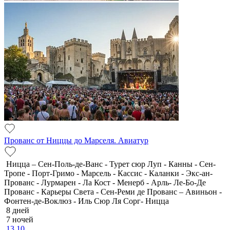
Прованс от Ниццы до Марселя. Авиатур
Ницца – Сен-Поль-де-Ванс - Турет сюр Луп - Канны - Сен-
Тропе - Порт-Гримо - Марсель - Кассис - Каланки - Экс-ан-
Прованс - Лурмарен - Ла Кост - Менерб - Арль- Ле-Бо-Де
Прованс - Карьеры Света - Сен-Реми де Прованс – Авиньон -
Фонтен-де-Воклюз - Иль Сюр Ля Сорг- Ницца
8 дней
7 ночей
13.10