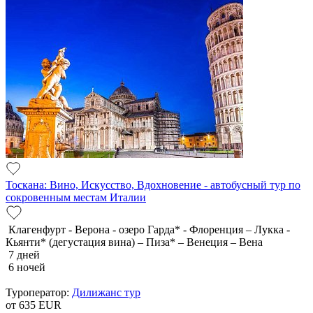
Тоскана: Вино, Искусство, Вдохновение - автобусный тур по
сокровенным местам Италии
Клагенфурт - Верона - озеро Гарда* - Флоренция – Лукка -
Кьянти* (дегустация вина) – Пиза* – Венеция – Вена
7 дней
6 ночей
Туроператор:
Дилижанс тур
от 635
EUR