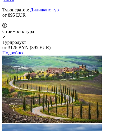
Туроператор:
Дилижанс тур
от 895
EUR
Cтоимость тура
✓
Турпродукт
от 3126
BYN
(895 EUR)
Подробнее