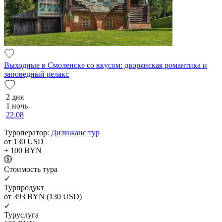
Выходные в Смоленске со вкусом: дворянская романтика и
заповедный релакс
2 дня
1 ночь
22.08
Туроператор:
Дилижанс тур
от 130
USD
+ 100
BYN
Cтоимость тура
✓
Турпродукт
от 393
BYN
(130 USD)
✓
Туруслуга