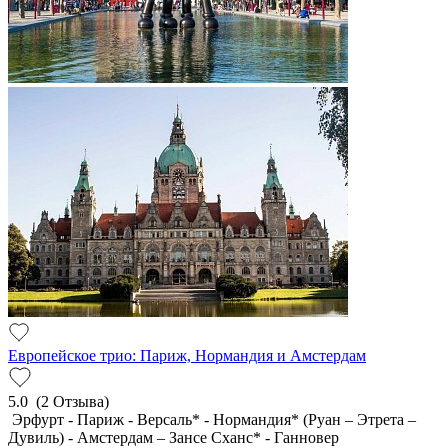
Европейское трио: Париж, Нормандия и Амстердам
5.0
(2 Отзыва)
Эрфурт - Париж - Версаль* - Нормандия* (Руан – Этрета –
Дувиль) - Амстердам – Зансе Сханс* - Ганновер