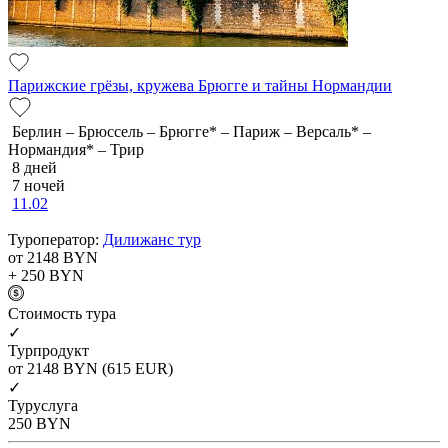
Парижские грёзы, кружева Брюгге и тайны Нормандии
Берлин – Брюссель – Брюгге* – Париж – Версаль* –
Нормандия* – Трир
8 дней
7 ночей
11.02
Туроператор:
Дилижанс тур
от 2148
BYN
+ 250
BYN
Cтоимость тура
✓
Турпродукт
от 2148
BYN
(615 EUR)
✓
Туруслуга
250
BYN