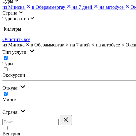
Туры
из Минска
в Обераммергау
на 7 дней
на автобусе
Эк
Страна
Туроператор
Фильтры
Очистить всё
из Минска
в Обераммергау
на 7 дней
на автобусе
Экс
Тип услуги:
Туры
Экскурсии
Откуда:
Минск
Страна:
Венгрия