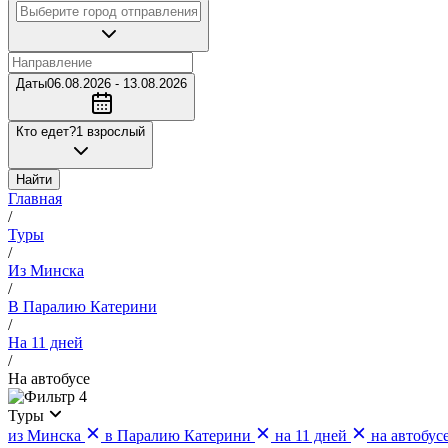
Даты
06.08.2026 - 13.08.2026
Кто едет?
1 взрослый
Найти
Главная
/
Туры
/
Из Минска
/
В Паралию Катерини
/
На 11 дней
/
На автобусе
4
Туры
из Минска
в Паралию Катерини
на 11 дней
на автобус