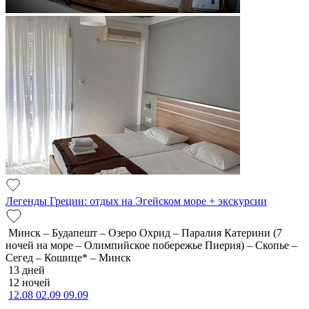
Легенды Греции: отдых на Эгейском море + экскурсии
Минск – Будапешт – Озеро Охрид – Паралия Катерини (7
ночей на море – Олимпийское побережье Пиерия) – Скопье –
Сегед – Кошице* – Минск
13 дней
12 ночей
12.08
02.09
09.09