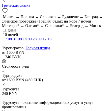
Греческая сказка
Минск → Польша → Словакия → Будапешт → Белград →
Эгейское побережье (Греция, отдых на море 7 ночей) →
Метеоры* → Олимп* → Салоники* → Белград → Минск
11 дней
10 ночей
17.08
31.08
14.09
28.09
12.10
Туроператор:
Голубая птица
от 1600
BYN
+ 240
BYN
Cтоимость тура
✓
Турпродукт
от 1600
BYN
(460 EUR)
✓
Туруслуга
240
BYN
Туруслуга - оказание информационных услуг и услуг
бронирования.