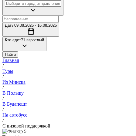
Даты
09.08.2026 - 16.08.2026
Кто едет?
1 взрослый
Найти
Главная
/
Туры
/
Из Минска
/
В Польшу
/
В Будапешт
/
На автобусе
/
С визовой поддержкой
5