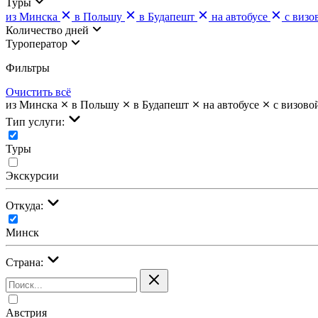
Туры
из Минска
в Польшу
в Будапешт
на автобусе
с визо
Количество дней
Туроператор
Фильтры
Очистить всё
из Минска
в Польшу
в Будапешт
на автобусе
с визово
Тип услуги:
Туры
Экскурсии
Откуда:
Минск
Страна:
Австрия