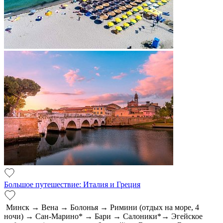
Большое путешествие: Италия и Греция
Минск → Вена → Болонья → Римини (отдых на море, 4
ночи) → Сан-Марино* → Бари → Салоники*→ Эгейское