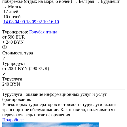
побережье (отдых на море, 6 ночей) → Белград → Будапешт
→ Минск
17 дней
16 ночей
14.08
04.09
18.09
02.10
16.10
Туроператор:
Голубая птица
от 590
EUR
+ 240
BYN
Cтоимость тура
✓
Турпродукт
от 2061
BYN
(590 EUR)
✓
Туруслуга
240
BYN
Туруслуга - оказание информационных услуг и услуг
бронирования.
У некоторых туроператоров в стоимость туруслуги входит
транспортное обслуживание. Как правило, оплачивается в
первую очередь после оформления.
Подробнее