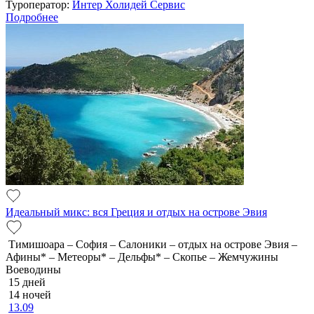
Туроператор:
Интер Холидей Сервис
Подробнее
Идеальный микс: вся Греция и отдых на острове Эвия
Тимишоара – София – Салоники – отдых на острове Эвия –
Афины* – Метеоры* – Дельфы* – Скопье – Жемчужины
Воеводины
15 дней
14 ночей
13.09