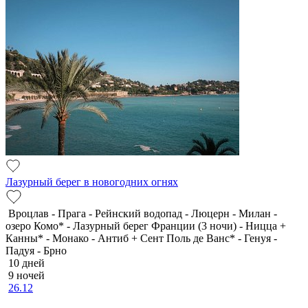
Лазурный берег в новогодних огнях
Вроцлав - Прага - Рейнский водопад - Люцерн - Милан -
озеро Комо* - Лазурный берег Франции (3 ночи) - Ницца +
Канны* - Монако - Антиб + Сент Поль де Ванс* - Генуя -
Падуя - Брно
10 дней
9 ночей
26.12