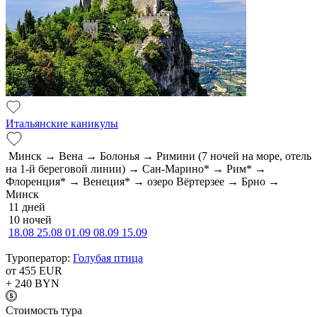
Итальянские каникулы
Минск → Вена → Болонья → Римини (7 ночей на море, отель
на 1-й береговой линии) → Сан-Марино* → Рим* →
Флоренция* → Венеция* → озеро Вёртерзее → Брно →
Минск
11 дней
10 ночей
18.08
25.08
01.09
08.09
15.09
Туроператор:
Голубая птица
от 455
EUR
+ 240
BYN
Cтоимость тура