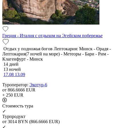
Греция - Италия с отдыхом на Эгейском побережье
Отдых у подножья богов Лептокария: Минск - Орадя -
Лептокария(7 ночей на море) - Метеоры - Бари - Рим -
Клагенфурт - Минск
14 дней
13 ночей
17.08
13.09
Туроператор:
Экотур-6
от 866.6666
EUR
+ 250
EUR
Cтоимость тура
✓
Турпродукт
от 3014
BYN
(866.6666 EUR)
✓