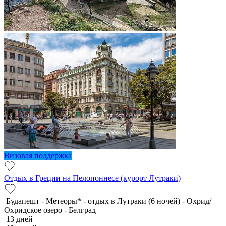
Визовая поддержка
Отдых в Греции на Пелопоннесе (курорт Лутраки)
Будапешт - Метеоры* - отдых в Лутраки (6 ночей) - Охрид/
Охридское озеро - Белград
13 дней