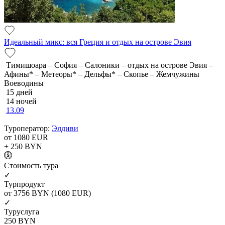
Идеальный микс: вся Греция и отдых на острове Эвия
Тимишоара – София – Салоники – отдых на острове Эвия –
Афины* – Метеоры* – Дельфы* – Скопье – Жемчужины
Воеводины
15 дней
14 ночей
13.09
Туроператор:
Элдиви
от 1080
EUR
+ 250
BYN
Cтоимость тура
✓
Турпродукт
от 3756
BYN
(1080 EUR)
✓
Туруслуга
250
BYN