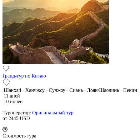
Гранд-тур по Китаю
Шанхай - Ханчжоу - Сучжоу - Сиань - Лоян/Шаолинь - Пекин
11 дней
10 ночей
Туроператор:
Оригинальный тур
от 2445
USD
Cтоимость тура