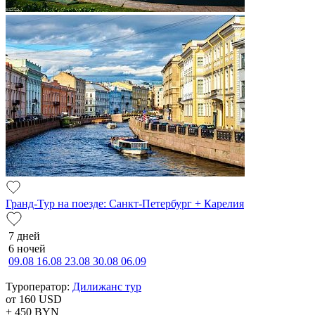
Гранд-Тур на поезде: Санкт-Петербург + Карелия
7 дней
6 ночей
09.08
16.08
23.08
30.08
06.09
Туроператор:
Дилижанс тур
от 160
USD
+ 450
BYN