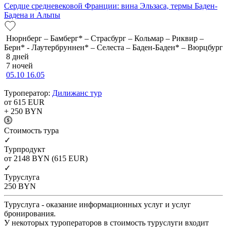
Сердце средневековой Франции: вина Эльзаса, термы Баден-
Бадена и Альпы
Нюрнберг – Бамберг* – Страсбург – Кольмар – Риквир –
Берн* - Лаутербруннен* – Селеста – Баден-Баден* – Вюрцбург
8 дней
7 ночей
05.10
16.05
Туроператор:
Дилижанс тур
от 615
EUR
+ 250
BYN
Cтоимость тура
✓
Турпродукт
от 2148
BYN
(615 EUR)
✓
Туруслуга
250
BYN
Туруслуга - оказание информационных услуг и услуг
бронирования.
У некоторых туроператоров в стоимость туруслуги входит