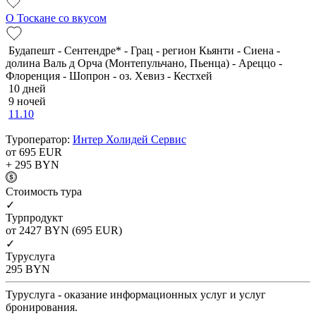
О Тоскане со вкусом
Будапешт - Сентендре* - Грац - регион Кьянти - Сиена -
долина Валь д Орча (Монтепульчано, Пьенца) - Ареццо -
Флоренция - Шопрон - оз. Хевиз - Кестхей
10 дней
9 ночей
11.10
Туроператор:
Интер Холидей Сервис
от 695
EUR
+ 295
BYN
Cтоимость тура
✓
Турпродукт
от 2427
BYN
(695 EUR)
✓
Туруслуга
295
BYN
Туруслуга - оказание информационных услуг и услуг
бронирования.