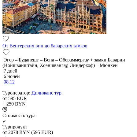
От Венгерских вин до баварских замков
Эгер – Будапешт – Вена – Обераммергау + замки Баварии
(Нойшванштайн, Хоэншвангау, Линдерхоф) – Мюнхен
7 дней
6 ночей
08.12
Туроператор:
Дилижанс тур
от 595
EUR
+ 250
BYN
Cтоимость тура
✓
Турпродукт
от 2078
BYN
(595 EUR)