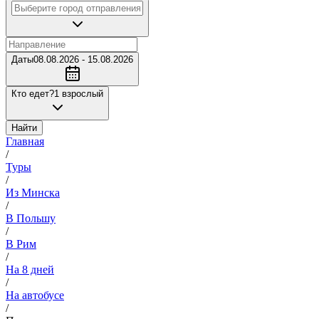
Даты
08.08.2026 - 15.08.2026
Кто едет?
1 взрослый
Найти
Главная
/
Туры
/
Из Минска
/
В Польшу
/
В Рим
/
На 8 дней
/
На автобусе
/