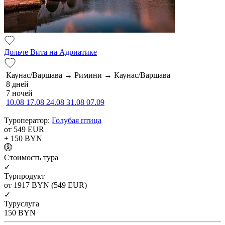
Дольче Вита на Адриатике
Каунас/Варшава → Римини → Каунас/Варшава
8 дней
7 ночей
10.08
17.08
24.08
31.08
07.09
Туроператор:
Голубая птица
от 549
EUR
+ 150
BYN
Cтоимость тура
✓
Турпродукт
от 1917
BYN
(549 EUR)
✓
Туруслуга
150
BYN