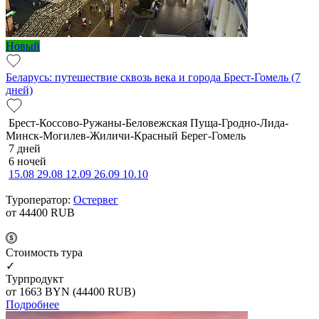
Новый
Беларусь: путешествие сквозь века и города Брест-Гомель (7
дней)
Брест-Коссово-Ружаны-Беловежская Пуща-Гродно-Лида-
Минск-Могилев-Жиличи-Красный Берег-Гомель
7 дней
6 ночей
15.08
29.08
12.09
26.09
10.10
Туроператор:
Остервег
от 44400
RUB
Cтоимость тура
✓
Турпродукт
от 1663
BYN
(44400 RUB)
Подробнее