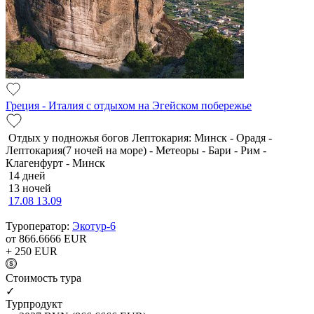
Греция - Италия с отдыхом на Эгейском побережье
Отдых у подножья богов Лептокария: Минск - Орадя -
Лептокария(7 ночей на море) - Метеоры - Бари - Рим -
Клагенфурт - Минск
14 дней
13 ночей
17.08
13.09
Туроператор:
Экотур-6
от 866.6666
EUR
+ 250
EUR
Cтоимость тура
✓
Турпродукт