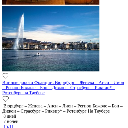
Винные дороги Франции: Вюрцбург – Женева – Анси – Лион
– Регион Божоле – Бон – Дижон – Страсбург – Риквир* –
Ротенбург на Таубере
Вюрцбург – Женева – Анси – Лион – Регион Божоле – Бон –
Дижон – Страсбург – Риквир* – Ротенбург На Таубере
8 дней
7 ночей
15.11