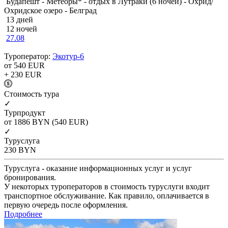
Будапешт - Метеоры* - отдых в Лутраки (6 ночей) - Охрид/
Охридское озеро - Белград
13 дней
12 ночей
27.08
Туроператор:
Экотур-6
от 540
EUR
+ 230
EUR
Cтоимость тура
✓
Турпродукт
от 1886
BYN
(540 EUR)
✓
Туруслуга
230
BYN
Туруслуга - оказание информационных услуг и услуг
бронирования.
У некоторых туроператоров в стоимость туруслуги входит
транспортное обслуживание. Как правило, оплачивается в
первую очередь после оформления.
Подробнее