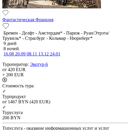
Фантастическая Франция
Бремен - Делфт - Амстердам* - Париж - Руан/Этрэта/
Трувиль* - Страсбург - Кольмар - Нюрнберг*
9 дней
8 ночей
16.08
20.09
08.11
13.12
24.01
Туроператор:
Экотур-6
от 420
EUR
+ 200
EUR
Cтоимость тура
✓
Турпродукт
от 1467
BYN
(420 EUR)
✓
Туруслуга
200
BYN
Туруслуга - оказание информационных услуг и услуг