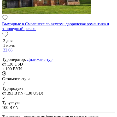
Выходные в Смоленске со вкусом: дворянская романтика и
заповедный релакс
2 дня
1 ночь
22.08
Туроператор:
Дилижанс тур
от 130
USD
+ 100
BYN
Cтоимость тура
✓
Турпродукт
от 393
BYN
(130 USD)
✓
Туруслуга
100
BYN
Туруслуга - оказание информационных услуг и услуг