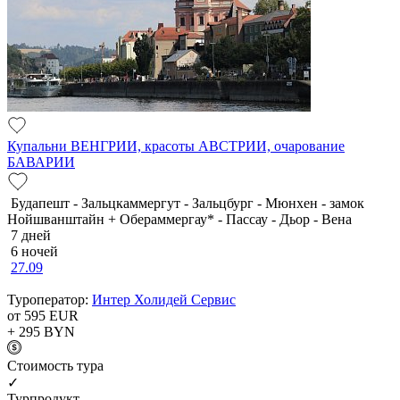
Купальни ВЕНГРИИ, красоты АВСТРИИ, очарование
БАВАРИИ
Будапешт - Зальцкаммергут - Зальцбург - Мюнхен - замок
Нойшванштайн + Обераммергау* - Пассау - Дьор - Вена
7 дней
6 ночей
27.09
Туроператор:
Интер Холидей Сервис
от 595
EUR
+ 295
BYN
Cтоимость тура
✓
Турпродукт