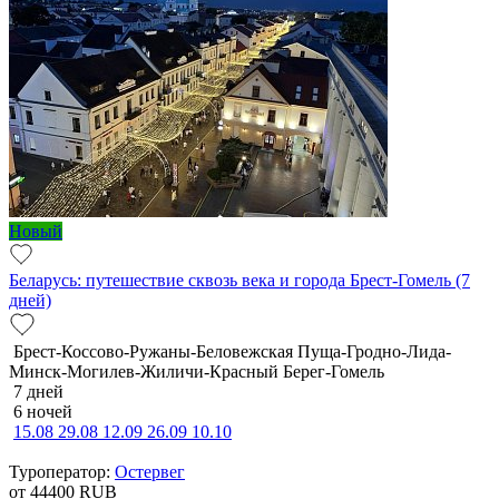
Новый
Беларусь: путешествие сквозь века и города Брест-Гомель (7
дней)
Брест-Коссово-Ружаны-Беловежская Пуща-Гродно-Лида-
Минск-Могилев-Жиличи-Красный Берег-Гомель
7 дней
6 ночей
15.08
29.08
12.09
26.09
10.10
Туроператор:
Остервег
от 44400
RUB