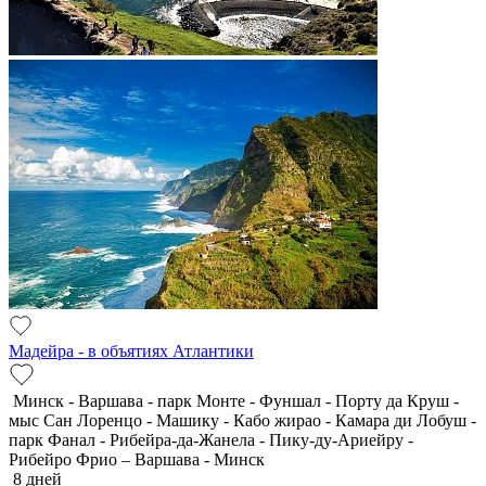
Мадейра - в объятиях Атлантики
Минск - Варшава - парк Монте - Фуншал - Порту да Круш -
мыс Сан Лоренцо - Машику - Кабо жирао - Камара ди Лобуш -
парк Фанал - Рибейра-да-Жанела - Пику-ду-Ариейру -
Рибейро Фрио – Варшава - Минск
8 дней