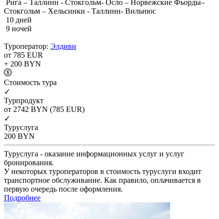
Рига – Таллинн - Стокгольм- Осло – Норвежские Фьорды–
Стокгольм – Хельсинки - Таллинн- Вильнюс
10 дней
9 ночей
Туроператор:
Элдиви
от 785
EUR
+ 200
BYN
Cтоимость тура
✓
Турпродукт
от 2742
BYN
(785 EUR)
✓
Туруслуга
200
BYN
Туруслуга - оказание информационных услуг и услуг
бронирования.
У некоторых туроператоров в стоимость туруслуги входит
транспортное обслуживание. Как правило, оплачивается в
первую очередь после оформления.
Подробнее