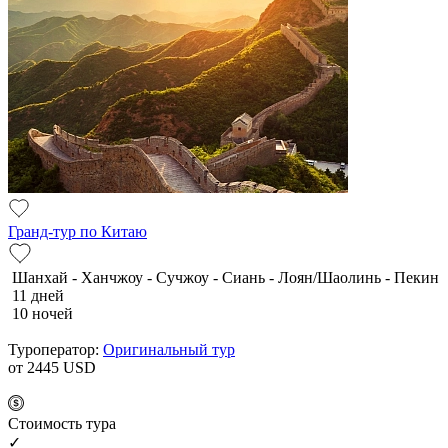
Гранд-тур по Китаю
Шанхай - Ханчжоу - Сучжоу - Сиань - Лоян/Шаолинь - Пекин
11 дней
10 ночей
Туроператор:
Оригинальный тур
от 2445
USD
Cтоимость тура
✓