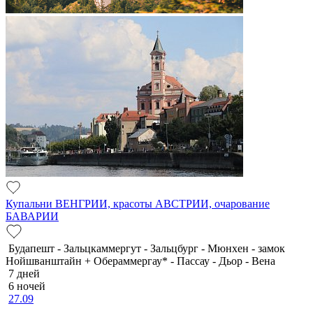
Купальни ВЕНГРИИ, красоты АВСТРИИ, очарование
БАВАРИИ
Будапешт - Зальцкаммергут - Зальцбург - Мюнхен - замок
Нойшванштайн + Обераммергау* - Пассау - Дьор - Вена
7 дней
6 ночей
27.09