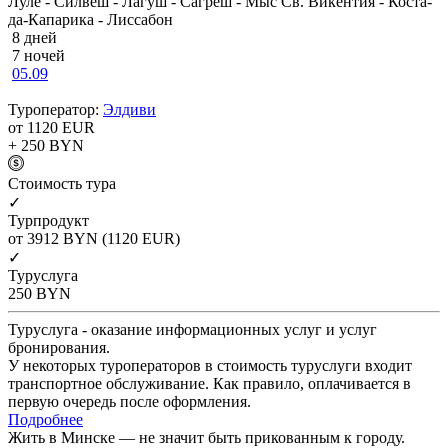
Луле - Силвеш - Лагуш - Сагреш - Мыс Св. Викентия - Коста-
да-Капарика - Лиссабон
8 дней
7 ночей
05.09
Туроператор:
Элдиви
от 1120
EUR
+ 250
BYN
Cтоимость тура
✓
Турпродукт
от 3912
BYN
(1120 EUR)
✓
Туруслуга
250
BYN
Туруслуга - оказание информационных услуг и услуг
бронирования.
У некоторых туроператоров в стоимость туруслуги входит
транспортное обслуживание. Как правило, оплачивается в
первую очередь после оформления.
Подробнее
Жить в Минске — не значит быть прикованным к городу.