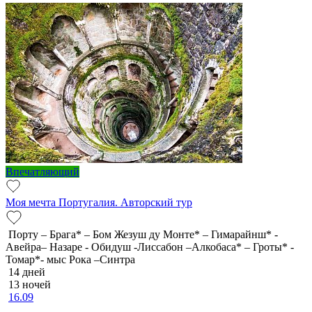
Впечатляющий
Моя мечта Португалия. Авторский тур
Порту – Брага* – Бом Жезуш ду Монте* – Гимарайнш* -
Авейра– Назаре - Обидуш -Лиссабон –Алкобаса* – Гроты* -
Томар*- мыс Рока –Синтра
14 дней
13 ночей
16.09