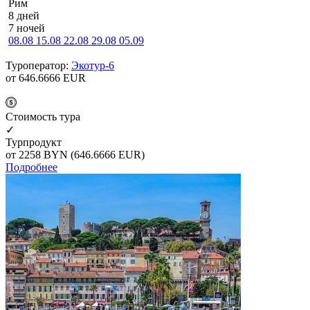
Рим
8 дней
7 ночей
08.08
15.08
22.08
29.08
05.09
Туроператор:
Экотур-6
от 646.6666
EUR
Cтоимость тура
✓
Турпродукт
от 2258
BYN
(646.6666 EUR)
Подробнее