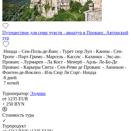
Путешествие для семи чувств - авиатур в Прованс. Авторский
тур
Ницца – Сен-Поль-де-Ванс - Турет сюр Луп - Канны - Сен-
Тропе - Порт-Гримо - Марсель - Кассис - Каланки - Экс-ан-
Прованс - Лурмарен - Ла Кост - Менерб - Арль- Ле-Бо-Де
Прованс - Карьеры Света - Сен-Реми де Прованс – Авиньон -
Фонтен-де-Воклюз - Иль Сюр Ля Сорг- Ницца
8 дней
7 ночей
Туроператор:
Элдиви
от 1235
EUR
+ 250
BYN
Cтоимость тура
✓
Турпродукт