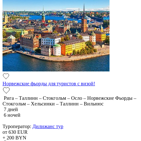
Норвежские фьорды для туристов с визой!
Рига – Таллинн – Стокгольм – Осло – Норвежские Фьорды –
Стокгольм – Хельсинки – Таллинн – Вильнюс
7 дней
6 ночей
Туроператор:
Дилижанс тур
от 630
EUR
+ 200
BYN