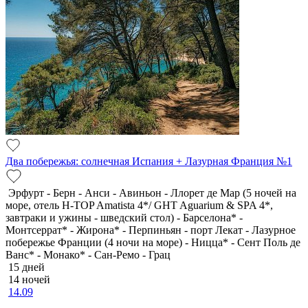
Два побережья: солнечная Испания + Лазурная Франция №1
Эрфурт - Берн - Анси - Авиньон - Ллорет де Мар (5 ночей на
море, отель H-TOP Amatista 4*/ GHT Aguarium & SPA 4*,
завтраки и ужины - шведский стол) - Барселона* -
Монтсеррат* - Жирона* - Перпиньян - порт Лекат - Лазурное
побережье Франции (4 ночи на море) - Ницца* - Сент Поль де
Ванс* - Монако* - Сан-Ремо - Грац
15 дней
14 ночей
14.09