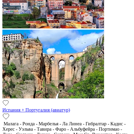
Испания + Португалия (авиатур)
Малага - Ронда - Марбелья - Ла Линеа - Гибралтар - Кадис -
Херес - Уэльва - Тавира - Фаро - Альбуфейра - Портимао -