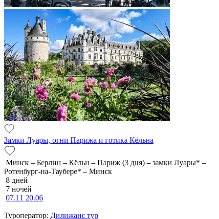
Замки Луары, огни Парижа и готика Кёльна
Минск – Берлин – Кёльн – Париж (3 дня) – замки Луары* –
Ротенбург-на-Таубере* – Минск
8 дней
7 ночей
07.11
20.06
Туроператор:
Дилижанс тур