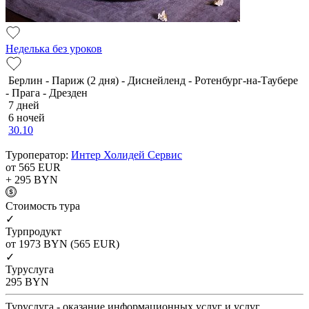
Неделька без уроков
Берлин - Париж (2 дня) - Диснейленд - Ротенбург-на-Таубере
- Прага - Дрезден
7 дней
6 ночей
30.10
Туроператор:
Интер Холидей Сервис
от 565
EUR
+ 295
BYN
Cтоимость тура
✓
Турпродукт
от 1973
BYN
(565 EUR)
✓
Туруслуга
295
BYN
Туруслуга - оказание информационных услуг и услуг