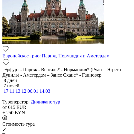
Европейское трио: Париж, Нормандия и Амстердам
Эрфурт - Париж - Версаль* - Нормандия* (Руан – Этрета –
Дувиль) - Амстердам – Зансе Сханс* - Ганновер
8 дней
7 ночей
17.11
13.12
06.01
14.03
Туроператор:
Дилижанс тур
от 615
EUR
+ 250
BYN
Cтоимость тура
✓