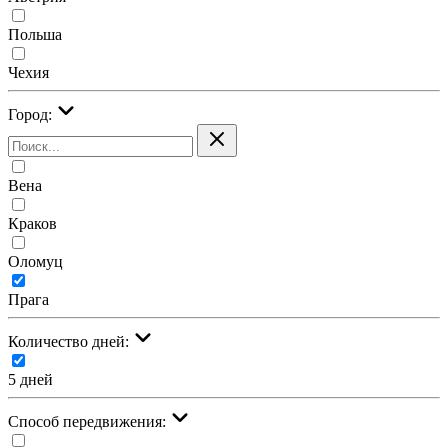
Польша
Чехия
Город:
Вена
Краков
Оломуц
Прага
Количество дней:
5 дней
Cпособ передвижения: