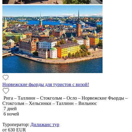
Норвежские фьорды для туристов с визой!
Рига – Таллинн – Стокгольм – Осло – Норвежские Фьорды –
Стокгольм – Хельсинки – Таллинн – Вильнюс
7 дней
6 ночей
Туроператор:
Дилижанс тур
от 630
EUR