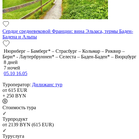
Сердце средневековой Франции: вина Эльзаса, термы Баден-
Бадена и Альпы
Нюрнберг – Бамберг* – Страсбург – Кольмар – Риквир –
Берн* - Лаутербруннен* – Селеста – Баден-Баден* – Вюрцбург
8 дней
7 ночей
05.10
16.05
Туроператор:
Дилижанс тур
от 615
EUR
+ 250
BYN
Cтоимость тура
✓
Турпродукт
от 2139
BYN
(615 EUR)
✓
Туруслуга