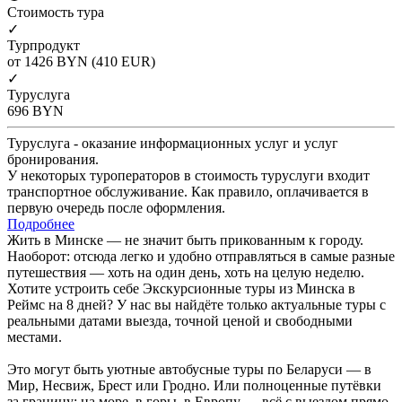
Cтоимость тура
✓
Турпродукт
от 1426
BYN
(410 EUR)
✓
Туруслуга
696
BYN
Туруслуга - оказание информационных услуг и услуг
бронирования.
У некоторых туроператоров в стоимость туруслуги входит
транспортное обслуживание. Как правило, оплачивается в
первую очередь после оформления.
Подробнее
Жить в Минске — не значит быть прикованным к городу.
Наоборот: отсюда легко и удобно отправляться в самые разные
путешествия — хоть на один день, хоть на целую неделю.
Хотите устроить себе Экскурсионные туры из Минска в
Реймс на 8 дней? У нас вы найдёте только актуальные туры с
реальными датами выезда, точной ценой и свободными
местами.
Это могут быть уютные автобусные туры по Беларуси — в
Мир, Несвиж, Брест или Гродно. Или полноценные путёвки
за границу: на море, в горы, в Европу — всё с выездом прямо