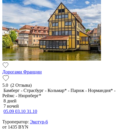
Дорогами Франции
5.0
(2 Отзыва)
Бамберг - Страсбург - Кольмар* - Париж - Нормандия* -
Реймс - Нюрнберг*
8 дней
7 ночей
05.09
03.10
31.10
Туроператор:
Экотур-6
от 1435
BYN