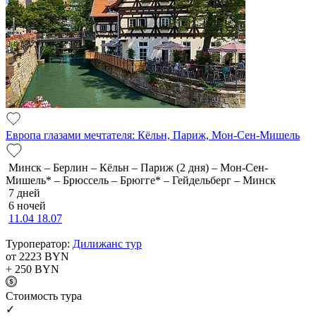
Европа глазами мечтателя: Кёльн, Париж, Мон-Сен-Мишель
Минск – Берлин – Кёльн – Париж (2 дня) – Мон-Сен-
Мишель* – Брюссель – Брюгге* – Гейдельберг – Минск
7 дней
6 ночей
11.04
18.07
Туроператор:
Дилижанс тур
от 2223
BYN
+ 250
BYN
Cтоимость тура
✓