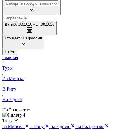
Даты
07.08.2026 - 14.08.2026
Кто едет?
1 взрослый
Найти
Главная
/
Туры
/
Из Минска
/
В Ригу
/
На 7 дней
/
На Рождество
4
Туры
из Минска
в Ригу
на 7 дней
на Рождество