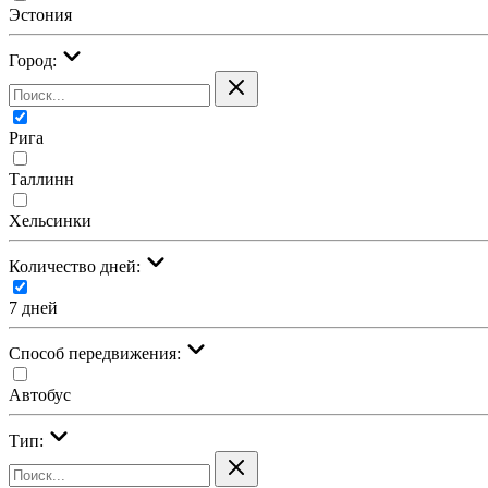
Эстония
Город:
Рига
Таллинн
Хельсинки
Количество дней:
7 дней
Cпособ передвижения:
Автобус
Тип: