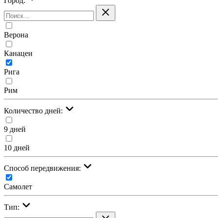
Город:
Верона
Канацеи
Рига
Рим
Количество дней:
9 дней
10 дней
Cпособ передвижения:
Самолет
Тип: